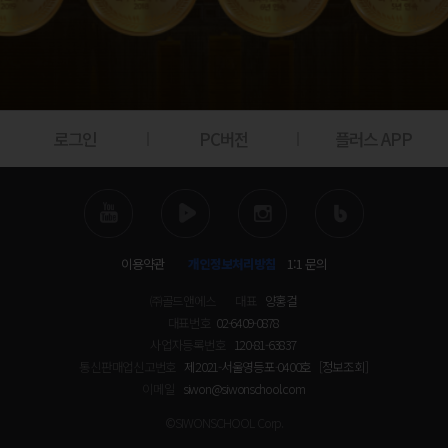
로그인
PC버전
플러스 APP
이용약관
개인정보처리방침
1:1 문의
㈜골드앤에스
대표
양홍걸
대표번호
02-6409-0878
사업자등록번호
120-81-63837
통신판매업신고번호
제2021-서울영등포-0400호
[정보조회]
이메일
siwon@siwonschool.com
©SIWONSCHOOL Corp.