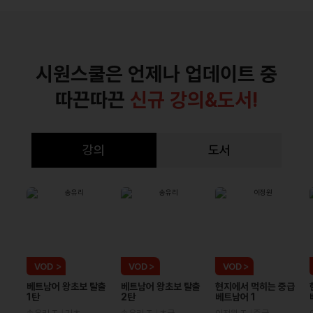
다른거지?” 싶었던 부분을 많이 해소하게 되
어 굉장히 유익했습니다. 교재없이 손으로 노
주효*
트에 받아적으면서 공부했는데, 찾아보니 강
우선 손연주 강사님 강의는 어떤 강의를 듣더
의교재가 책으로 있는걸 알게 되어 다시한번
시원스쿨은 언제나 업데이트 중
라도 지루하지 않고 재미있게 잘 가르치는 같
첫 강의부터 다시 들으면서 공부해보려고 합
아요!!!!
생활속에 많이 쓰이는 어휘를 공부하
니다. 감사합니다.
따끈따끈
신규 강의&도서!
고 싶어서 수강 신청 한 후 시간이 날 때 마다
주효*
조금씩 들었는데 수업 내용이 만족하는 수업
베트남어 공부를 다시 시작할 마음으로 기초
이었습니다~~
그리고 강의 pdf에 나온 내용
강의
도서
패턴 100 강의를 수강 시작 했습니다.
역시
말고도 생각이 날때마다 추가로 더 알려 주실
손연주 선생님은 수업 내용이 어렵지 않고 지
려고 하시고 그런 부분에도 만족을 했습니다.
루하지 않게 잘 진행하신 덕분에 강의 시간이
(수업 pdf 필기 자료를 찾다가 안보여서 어쩔
이상*
긴편이 아닌데고 순식간에 끝났습니다!
그정
수 없이 수강 후기는 강의 영상만 찍어서 남겨
최고아라 선생님 강의를 한달동안 세번 반복
도로 재미가 있습니다그ㅎㅎ 그래서 너무 만
요ㅠㅠㅠㅠㅠ)
베트남어 어휘 수업도 최고입
해서 들었습니다.
한 강이 20분 내외여서 집
족합니다!
베트남어 기초 패턴 강의를 수강
니다!!!
중해서 공부하기 너무 좋았어요.
뜬금없고 맥
VOD
VOD
VOD
에정이신 분들이 이 후기를 보게 된다면 강력
락없는 단어의 설명은 아재인 저에겐 취향 저
추천 드립니다. 도움이 되는 강의라고 생각합
중급
베트남어 왕초보 탈출
베트남어 왕초보 탈출
현지에서 먹히는 중급
김영*
1탄
2탄
베트남어 1
격이었습니다.
단어 문법 발음 회화 독해 베트
니다!!
베트남어 손연수 강사님은 믿고 수강