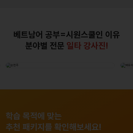
베트남어 공부=시원스쿨인 이유
분야별 전문
일타 강사진!
대표강의
자세히보기
베린이 길잡이 꼬안나
손연주
기초 회화부터
학습 목적에 맞는
OPIc시험 꿀팁까지
추천 패키지를 확인해보세요!