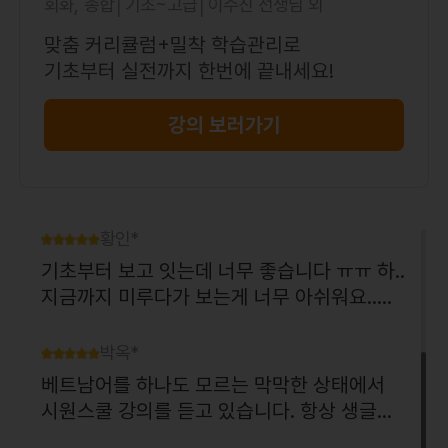
회화, 종합│기초~고급│이수진 선생님 외
박해*
베트남 와이프랑 서로 한국어 베트남어 배우
맞춤 커리큘럼+밀착 학습관리로
고 있어요. 소통하는 데에 많이 도움이 됩니다
기초부터 실전까지 한번에 끝내세요!
~~ 강의도 쉽게 설명해주셔서 좋아요.
강의 보러가기
장준*
온라인 강좌를 여러번 들어 봤지만 이렇게 진
심으로 열심히 가르치는 선생님은 드물게 본
것 같다. 왕초보로 시작했지만 고급과정까지
공부..
황인*
기초부터 보고 잇는데 너무 좋습니다 ㅠㅠ 하..
지금까지 미루다가 보는게 너무 아쉬워요..ㅠ
ㅠ 초보자에게 너무 좋은 강의에요.
박옥*
베트남어를 하나도 모르는 막막한 상태에서
시원스쿨 강의를 듣고 있습니다. 항상 생글생
글 웃으시며 초보자도 알기쉽고 재미있게 베