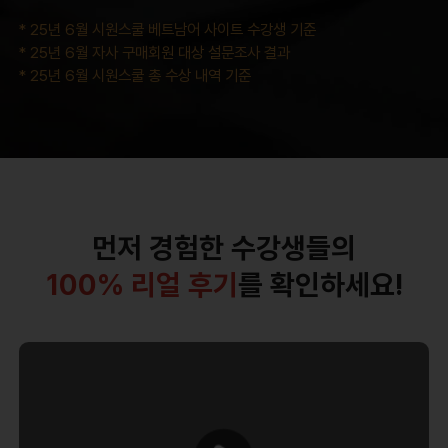
* 25년 6월 시원스쿨 베트남어 사이트 수강생 기준
* 25년 6월 자사 구매회원 대상 설문조사 결과
* 25년 6월 시원스쿨 총 수상 내역 기준
주효*
먼저 경험한 수강생들의
베트남어 공부를 다시 시작할 마음으로 기초
100% 리얼 후기
를 확인하세요!
패턴 100 강의를 수강 시작 했습니다.
역시
손연주 선생님은 수업 내용이 어렵지 않고 지
루하지 않게 잘 진행하신 덕분에 강의 시간이
이상*
긴편이 아닌데고 순식간에 끝났습니다!
그정
최고아라 선생님 강의를 한달동안 세번 반복
도로 재미가 있습니다그ㅎㅎ 그래서 너무 만
해서 들었습니다.
한 강이 20분 내외여서 집
족합니다!
베트남어 기초 패턴 강의를 수강