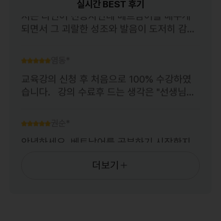
실시간 BEST 후기
저는 타언어 전공자인데
베트남어를 배우게
고 변형하며 공부할 수 있게 설계되어 있어 학
되면서 그 괴랄한 성조와 발음이
도저히 감이
습을 진행할수록 제 실력이 단단해지고 있다
안오더라고요
그런데 VSL의 조음위치와 발
는 생각합니다.
아직은 스스로 부족함을 느끼
음 방법을 자세히 보면서
어느정도 감을 익히
는 부분도 있지만, 선생님의 커리큘럼을 믿고
염동*
게 되었습니다
앞으로 더 열심히 해서 발음만
꾸준히 노력해 보려 합니다. 배움의 즐거움을
교육강의 신청 후 처음으로 100% 수강하였
큼은
남못지 않게 하고 싶습니다
알게 해주셔서 항상 감사합니다! 앞으로도 목
습니다.
강의 수료후 드는 생각은 "선생님은
표 달성을 향해 열심히 정진하겠습니다. :)
잘못이 없다" 입니다.
몇번 반복해서 듣는
데.. 들을때마다 쉽게 가르쳐 주셔서 이해 했
권순*
다고 생각 하지만
돌아서면 까먹는 ㅜ.ㅜ
그렇
안녕하세요, 베트남어를 공부하기 시작한지
지만 반복해서 들을때마다 이해속도가 점점
얼마되지 않은 직장인입니다. 회사에서 필요
빨라지는 것 같습니다.
2강도 잘 부탁드립니
로 하기 때문에 배우기 시작했는데, 먼저 시원
다.
더보기
스쿨의 꼬수진 선생님 수업을 듣고 다시 최고
이영*
아라 선생님 수업을 듣게 되었습니다. 같은 내
쪽집게 같은 강의로 실제 시험에 도움이 정말
용이라도 여러번 다른 각도로 복습을 하게 되
많이 됐습니다!
면서 전에 공부하다가 “어라 비슷한건데 뭐가