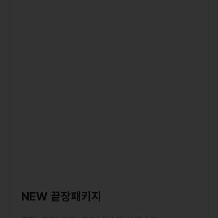
장선*
여러면에서 베트남어 학습에 도움이 많이 됩
NEW 끝장패키지
니다. 꼼꼼하게 짚고 알려주시니 참 좋은 강의
입니다.