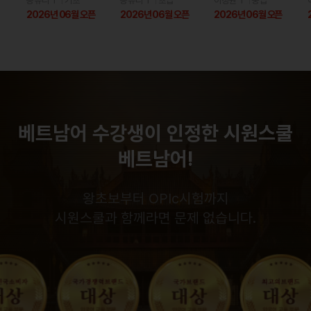
송유리 T
기초
송유리 T
초급
이정원 T
중급
현지에서 실제로 사용하는 베트남어를 가르쳐
남 문화를 한번에 빨리 접할 수 있는 최고의
할 수 있는 시원스쿨 최고의 강사님 이라고 생
픈
2026년 06월 오픈
2026년 06월 오픈
2026년 06월 오픈
주셔서 매우 유용했어요. 남은 수업도 즐겁게
강의라 생각합니다.
저는 업무상 베트남 사람
각합니다!!
공부할 수 있을거 같아요. 강추
을 거의 매일매일 만나는데요 그동안 한국말
과 몸짓으로 겨우겨우 하다 이름 생일 근무처
안제*
등 간단한것만이라도 의사소통 할 수 있으면
베트남어를 처음 시작하는 분들이나 실전 회
좋겠다 싶어 시작한것이 벌써 한달이 지나고
화를 배우고 싶은 분들께 자신 있게 추천드리
이제 간단한 의사소통을 할 수 있게되었네요
베트남어 수강생이 인정한 시원스쿨
는 강의입니다. 앞으로도 계속 공부해서 더욱
너무 감사합니다.
자연스럽게 베트남어로 소통하고 싶습니다.
베트남어!
베트남어 공부많이 된다~ 생각많이 날꺼야~
왕초보부터 OPIc시험까지
시원스쿨과 함께라면 문제 없습니다.