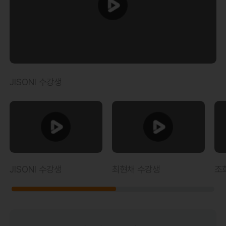
중해서 공부하기 너무 좋았어요.
뜬금없고 맥
에정이신 분들이 이 후기를 보게 된다면 강력
락없는 단어의 설명은 아재인 저에겐 취향 저
추천 드립니다. 도움이 되는 강의라고 생각합
김영*
격이었습니다.
단어 문법 발음 회화 독해 베트
니다!!
베트남어 손연수 강사님은 믿고 수강
현지에서 실제로 사용하는 베트남어를 가르쳐
남 문화를 한번에 빨리 접할 수 있는 최고의
할 수 있는 시원스쿨 최고의 강사님 이라고 생
주셔서 매우 유용했어요. 남은 수업도 즐겁게
강의라 생각합니다.
저는 업무상 베트남 사람
각합니다!!
공부할 수 있을거 같아요. 강추
을 거의 매일매일 만나는데요 그동안 한국말
과 몸짓으로 겨우겨우 하다 이름 생일 근무처
JISONI 수강생
안제*
등 간단한것만이라도 의사소통 할 수 있으면
베트남어를 처음 시작하는 분들이나 실전 회
좋겠다 싶어 시작한것이 벌써 한달이 지나고
화를 배우고 싶은 분들께 자신 있게 추천드리
이제 간단한 의사소통을 할 수 있게되었네요
는 강의입니다. 앞으로도 계속 공부해서 더욱
너무 감사합니다.
자연스럽게 베트남어로 소통하고 싶습니다.
최만*
베트남어 공부많이 된다~ 생각많이 날꺼야~
손연주 선생님의 기초 강의를 시작으로 지금
JISONI 수강생
최현채 수강생
조
의 OPIc 강의까지 나름대로 정말 열심히 달려
왔습니다.
가장 만족스러운 점은 강의의 체계
적인 구성입니다. 한 번 배운 표현들이 금방
이준*
잊히지 않도록, 다양한 레이어를 통해 반복하