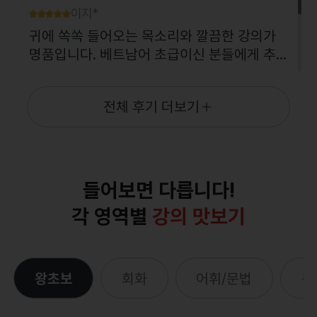
트남어를 알려주셔서 배우기가 쉬워요. 여러
이지*
가지 팁들도 많이 주시고 귀에 쏙쏙 들어옵니
귀에 쏙쏙 들어오는 목소리와 깔끔한 강의가
다.
명품입니다. 베트남어 초급이신 분들에게 추
천해요~
박*
전체 후기 더보기
베트남어를 처음 접하는데 선생님 강의를 수
강하며 베트남어에 대한 두려움을 날려보냈습
니다. 강의를 반복하며 공부하니 베트남어 실
력..늘고 있습니다. 대만족 합니다.
문상*
들어보면 다릅니다!
강의에서 핵심을 콕콕 찝어주시는게 너무 좋
각 영역별
강의 맛보기
아요. 선생님 발음도 좋으셔서 듣기에 많은..
왕초보
회화
어휘/문법
독