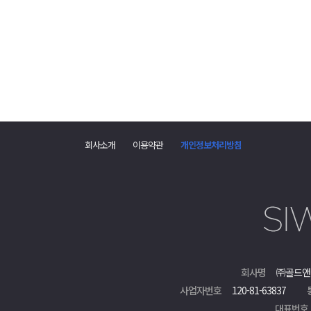
댓
글
회사소개
이용약관
개인정보처리방침
폼
회사명
㈜골드앤
사업자번호
120-81-63837
대표번호