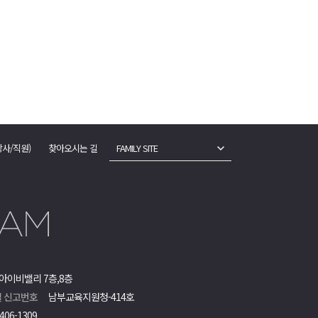
강사/직원)
찾아오시는 길
FAMILY SITE
아이비밸리 7층,8층
 신고번호
남부교육지원청-414호
406-1309