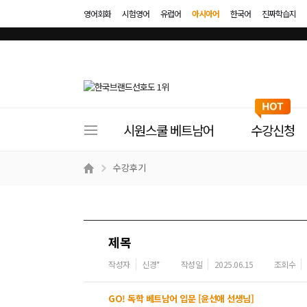
영어회화
시험영어
유럽어
아시아어
한국어
진짜학습지
사
시원스쿨 베트남어
수강신청
이
트
수강후기
메
뉴
제목
작성자
신경*
작성일
2025.06.15
조회수
GO! 독학 베트남어 입문 [윤선애 선생님]