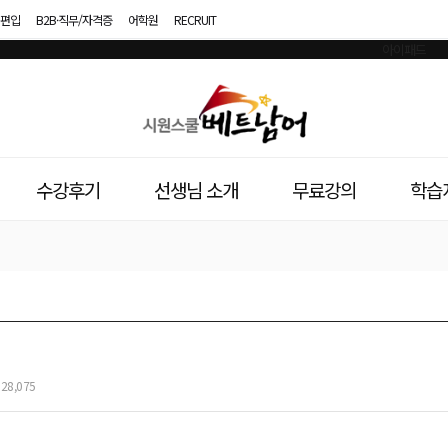
편입
B2B·직무/자격증
어학원
RECRUIT
시
원
스
수강후기
선생님 소개
무료강의
학습
쿨
베
트
남
어
28,075