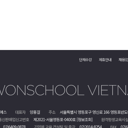
단체수강
제휴안내
채용(
에스
대표자
양홍걸
주소
서울특별시 영등포구 영신로 166 영등포반도
통신판매업신고번호
제2021-서울영등포-0400호
[정보조회]
원격평생교육시설
02)6409-0878
기업체 교육 컨설팅 및 출강
02)2014-8254
FAX
02)6