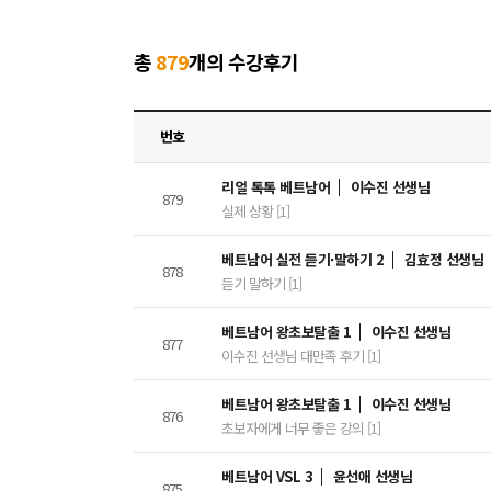
총
879
개의 수강후기
번호
리얼 톡톡 베트남어
이수진 선생님
879
실제 상황 [1]
베트남어 실전 듣기·말하기 2
김효정 선생님
878
듣기 말하기 [1]
베트남어 왕초보탈출 1
이수진 선생님
877
이수진 선생님 대만족 후기 [1]
베트남어 왕초보탈출 1
이수진 선생님
876
초보자에게 너무 좋은 강의 [1]
베트남어 VSL 3
윤선애 선생님
875