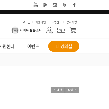
유
로그인
회원가입
고객센터
공지사항
사
용
용
한
자
메
지원센터
이벤트
내 강의실
메
뉴
뉴
< 이전
다음 >