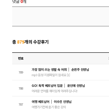
댓글
0
개
총
879
개의 수강후기
번호
가장 많이 쓰는 생활 속 어휘
손연주 선생님
789
mp3 음성 지원파일이 없네요 [1]
GO! 독학 베트남어 입문
윤선애 선생님
788
어려운 언어를 재미있게 아려주십니다!
여행 베트남어
이수진 선생님
787
여행가기전에 듣기 좋은 강의