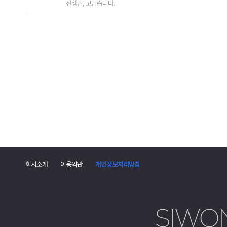
선생님, 고맙습니다.
댓
글
회사소개
이용약관
개인정보처리방침
폼