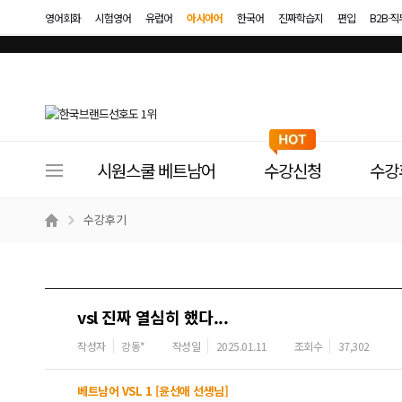
영어회화
시험영어
유럽어
아시아어
한국어
진짜학습지
편입
B2B·
사
시원스쿨 베트남어
수강신청
수강
이
트
수강후기
메
뉴
vsl 진짜 열심히 했다...
작성자
강동*
작성일
2025.01.11
조회수
37,302
베트남어 VSL 1 [윤선애 선생님]