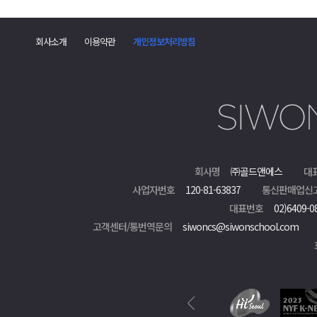
댓
글
회사소개
이용약관
개인정보처리방침
폼
회사명
㈜골드앤에스
대
사업자번호
120-81-63837
통신판매업신
대표번호
02)6409-0
고객센터/통번역문의
siwoncs@siwonschool.com