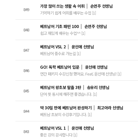
가장 많이 쓰는 생활 속 어휘
손연주 선생님
849
기억하기 쉽게 어휘를 배우는 수업 [1]
베트남어 기초 패턴 100
손연주 선생님
848
쉽고 재밌게 배우는 수업^^ [1]
베트남어 VSL 2
윤선애 선생님
847
베트남어 중수로 가는길 [1]
GO! 독학 베트남어 입문
윤선애 선생님
846
연간 패키지 수강신청 했어요. Feat; 윤선애 선생님! [1]
베트남어 왕초보 탈출 3탄
송유리 선생님
845
단어 뜻 동시에 해주면 좋겠습니다. [1]
딱 30일 만에 베트남어 완성하기
최고아라 선생님
844
베트남 초보의 수강후기입니다. [1]
베트남어 VSL 1
윤선애 선생님
843
좋은 강의 감사합니다 [1]