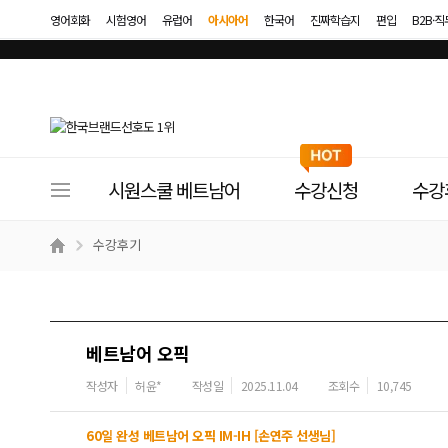
영어회화
시험영어
유럽어
아시아어
한국어
진짜학습지
편입
B2B·
사
시원스쿨 베트남어
수강신청
수강
이
트
수강후기
메
뉴
베트남어 오픽
작성자
허윤*
작성일
2025.11.04
조회수
10,745
60일 완성 베트남어 오픽 IM-IH [손연주 선생님]