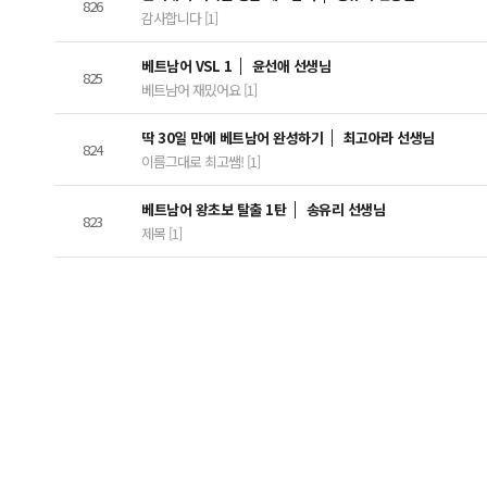
826
감사합니다 [1]
베트남어 VSL 1
윤선애 선생님
825
베트남어 재밌어요 [1]
딱 30일 만에 베트남어 완성하기
최고아라 선생님
824
이름그대로 최고쌤! [1]
베트남어 왕초보 탈출 1탄
송유리 선생님
823
제목 [1]