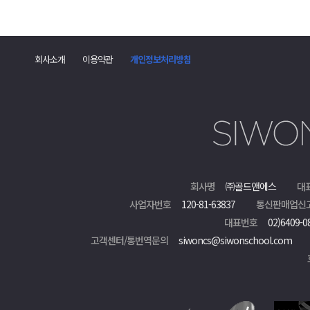
댓
글
회사소개
이용약관
개인정보처리방침
폼
회사명
㈜골드앤에스
대
사업자번호
120-81-63837
통신판매업신
대표번호
02)6409-0
고객센터/통번역문의
siwoncs@siwonschool.com