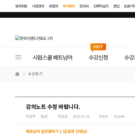
영어회화
시험영어
유럽어
아시아어
한국어
진짜학습지
편입
B2B·
사
시원스쿨 베트남어
수강신청
수강
이
트
수강후기
메
뉴
강의노트 수정 바랍니다.
작성자
황보*
작성일
2025.07.16
조회수
25,444
베트남어 실전말하기 1 [김효정 선생님]