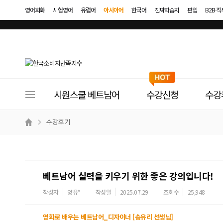
영어회화
시험영어
유럽어
아시아어
한국어
진짜학습지
편입
B2B·
사
시원스쿨 베트남어
수강신청
수강
이
트
수강후기
메
뉴
베트남어 실력을 키우기 위한 좋은 강의입니다!
작성자
양유*
작성일
2025.07.29
조회수
25,948
영화로 배우는 베트남어_디자이너 [송유리 선생님]