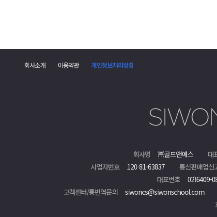
댓
글
회사소개
이용약관
개인정보처리방침
폼
회사명
㈜골드앤에스
대
사업자번호
120-81-63837
통신판매업신
대표번호
02)6409-0
고객센터/통번역문의
siwoncs@siwonschool.com