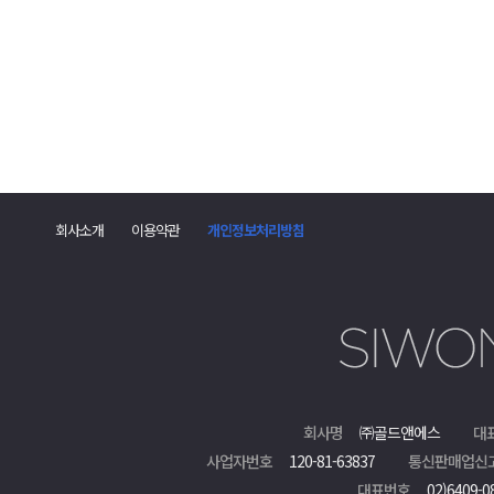
댓
글
회사소개
이용약관
개인정보처리방침
폼
회사명
㈜골드앤에스
대
사업자번호
120-81-63837
통신판매업신
대표번호
02)6409-0