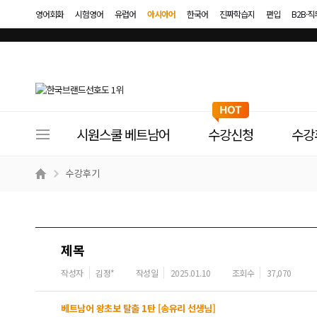
영어회화
시험영어
유럽어
아시아어
한국어
진짜학습지
편입
B2B·
사
시원스쿨 베트남어
수강신청
수강
이
트
수강후기
메
뉴
제목
작성자
김정*
작성일
2025.01.10
조회수
37,070
베트남어 왕초보 탈출 1탄 [송유리 선생님]