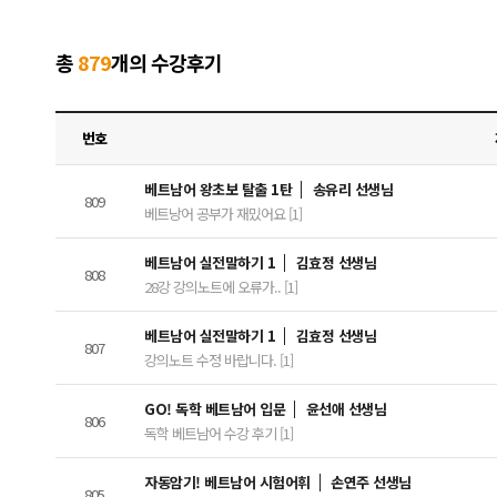
총
879
개의 수강후기
번호
베트남어 왕초보 탈출 1탄
송유리 선생님
809
베트낭어 공부가 재밌어요 [1]
베트남어 실전말하기 1
김효정 선생님
808
28강 강의노트에 오류가.. [1]
베트남어 실전말하기 1
김효정 선생님
807
강의노트 수정 바랍니다. [1]
GO! 독학 베트남어 입문
윤선애 선생님
806
독학 베트남어 수강 후기 [1]
자동암기! 베트남어 시험어휘
손연주 선생님
805