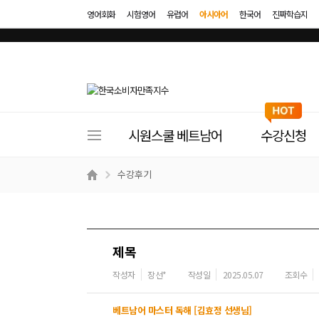
영어회화
시험영어
유럽어
아시아어
한국어
진짜학습지
사
시원스쿨 베트남어
수강신청
이
트
수강후기
메
뉴
제목
작성자
장선*
작성일
2025.05.07
조회수
베트남어 마스터 독해 [김효정 선생님]