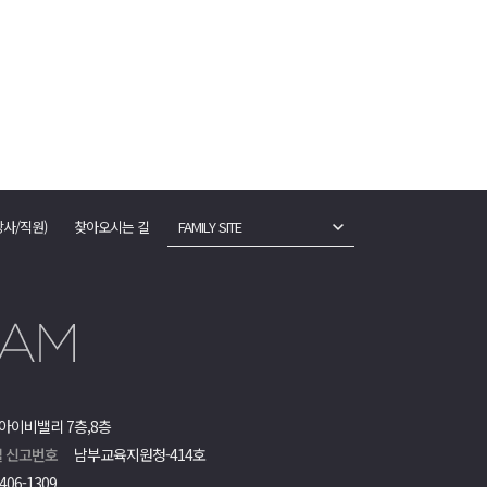
강사/직원)
찾아오시는 길
FAMILY SITE
아이비밸리 7층,8층
 신고번호
남부교육지원청-414호
406-1309