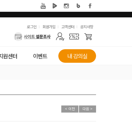
유
로그인
회원가입
고객센터
공지사항
사
용
용
한
자
메
지원센터
이벤트
내 강의실
메
뉴
뉴
< 이전
다음 >