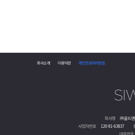
댓
글
회사소개
이용약관
개인정보처리방침
폼
회사명
㈜골드앤
사업자번호
120-81-63837
대표번호