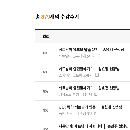
총
879
개의 수강후기
번호
베트남어 왕초보 탈출 1탄
송유리 선생님
809
베트낭어 공부가 재밌어요 [1]
베트남어 실전말하기 1
김효정 선생님
808
28강 강의노트에 오류가.. [1]
베트남어 실전말하기 1
김효정 선생님
807
강의노트 수정 바랍니다. [1]
GO! 독학 베트남어 입문
윤선애 선생님
806
독학 베트남어 수강 후기 [1]
자동암기! 베트남어 시험어휘
손연주 선생님
805