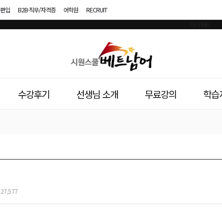
편입
B2B·직무/자격증
어학원
RECRUIT
시
원
스
수강후기
선생님 소개
무료강의
학습
쿨
베
트
남
어
27,577