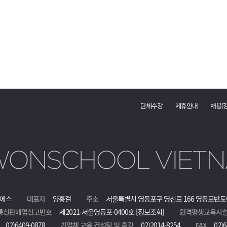
단체수강
제휴안내
채용(
에스
대표자
양홍걸
주소
서울특별시 영등포구 영신로 166 영등포반도
통신판매업신고번호
제2021-서울영등포-0400호
[정보조회]
원격평생교육시설
02)6409-0878
기업체 교육 컨설팅 및 출강
02)2014-8254
FAX
02)6