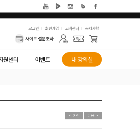
유
로그인
회원가입
고객센터
공지사항
사
용
용
한
자
메
지원센터
이벤트
내 강의실
메
뉴
뉴
< 이전
다음 >