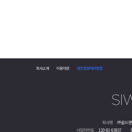
댓
글
회사소개
이용약관
개인정보처리방침
폼
회사명
㈜골드앤
사업자번호
120-81-63837