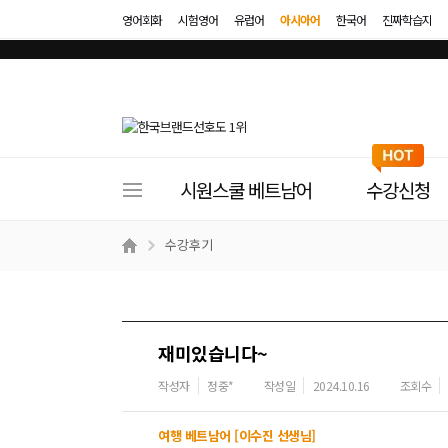
영어회화
시험영어
유럽어
아시아어
한국어
진짜학습지
사
시원스쿨 베트남어
수강신청
이
트
수강후기
메
뉴
재미있습니다~
작성자
정중*
작성일
2024.10.16
조회수
여행 베트남어 [이수진 선생님]