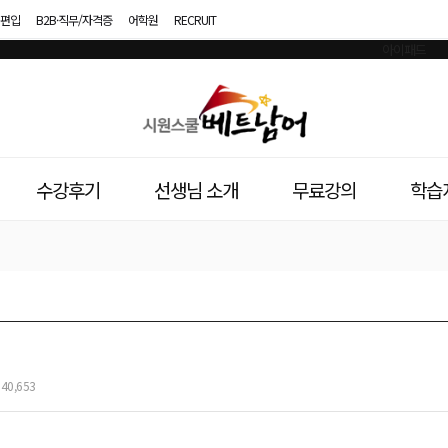
편입
B2B·직무/자격증
어학원
RECRUIT
시
원
스
수강후기
선생님 소개
무료강의
학습
쿨
베
트
남
어
40,653