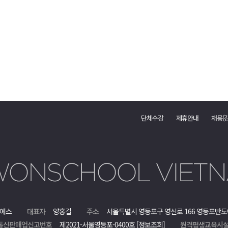
단체수강
제휴안내
채용(
에스
대표자
양홍걸
주소
서울특별시 영등포구 영신로 166 영등포반도
통신판매업신고번호
제2021-서울영등포-0400호
[정보조회]
원격평생교육시설