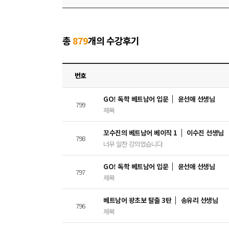
총
879
개의 수강후기
번호
GO! 독학 베트남어 입문
윤선애 선생님
799
제목
꼬수진의 베트남어 베이직 1
이수진 선생님
798
너무 알찬 강의였습니다
GO! 독학 베트남어 입문
윤선애 선생님
797
제목
베트남어 왕초보 탈출 3탄
송유리 선생님
796
제목