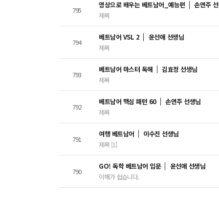
영상으로 배우는 베트남어_예능편
손연주 
795
제목
베트남어 VSL 2
윤선애 선생님
794
제목
베트남어 마스터 독해
김효정 선생님
793
제목
베트남어 핵심 패턴 60
손연주 선생님
792
제목
여행 베트남어
이수진 선생님
791
제목 [1]
GO! 독학 베트남어 입문
윤선애 선생님
790
이해가 쉽습니다.