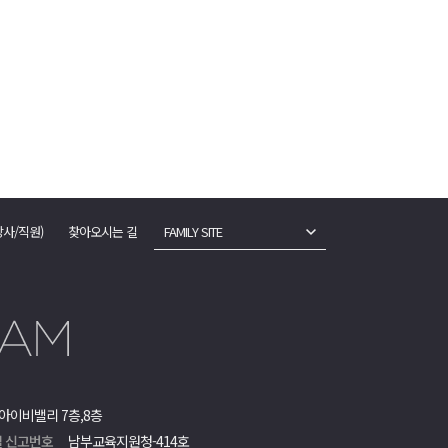
강사/직원)
찾아오시는 길
FAMILY SITE
아이비밸리 7층,8층
 신고번호
남부교육지원청-414호