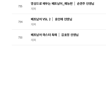
영상으로 배우는 베트남어_예능편
손연주 선생님
795
제목
베트남어 VSL 2
윤선애 선생님
794
제목
베트남어 마스터 독해
김효정 선생님
793
제목