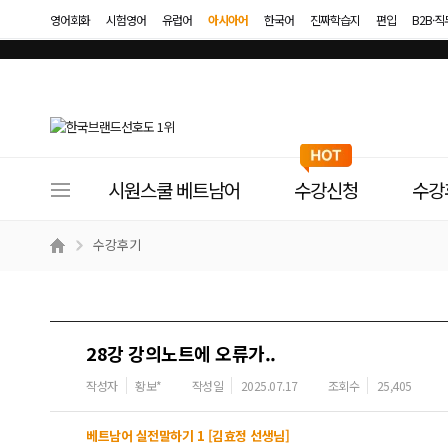
영어회화
시험영어
유럽어
아시아어
한국어
진짜학습지
편입
B2B·
사
시원스쿨 베트남어
수강신청
수강
이
트
수강후기
메
뉴
28강 강의노트에 오류가..
작성자
황보*
작성일
2025.07.17
조회수
25,405
베트남어 실전말하기 1 [김효정 선생님]