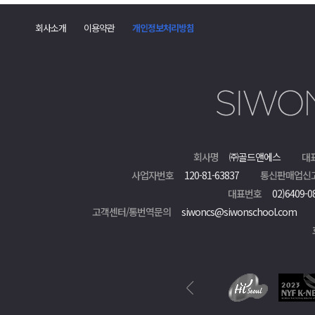
댓
글
회사소개
이용약관
개인정보처리방침
폼
회사명
㈜골드앤에스
대
사업자번호
120-81-63837
통신판매업신
대표번호
02)6409-0
고객센터/통번역문의
siwoncs@siwonschool.com