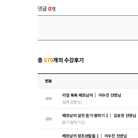
댓글
0
개
총
879
개의 수강후기
번호
리얼 톡톡 베트남어
이수진 선생님
879
실제 상황 [1]
베트남어 실전 듣기·말하기 2
김효정 선생님
878
듣기 말하기 [1]
베트남어 왕초보탈출 1
이수진 선생님