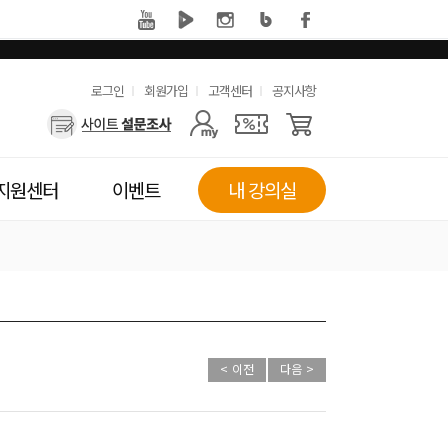
유
로그인
회원가입
고객센터
공지사항
사
용
용
한
자
메
지원센터
이벤트
내 강의실
메
뉴
뉴
< 이전
다음 >