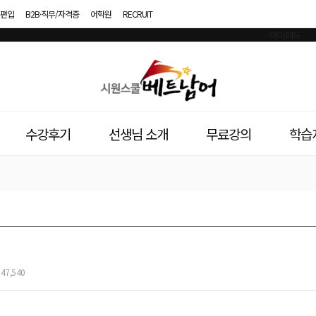
편입
B2B·직무/자격증
어학원
RECRUIT
시
원
스
수강후기
선생님 소개
무료강의
학습
쿨
베
트
남
어
47,540