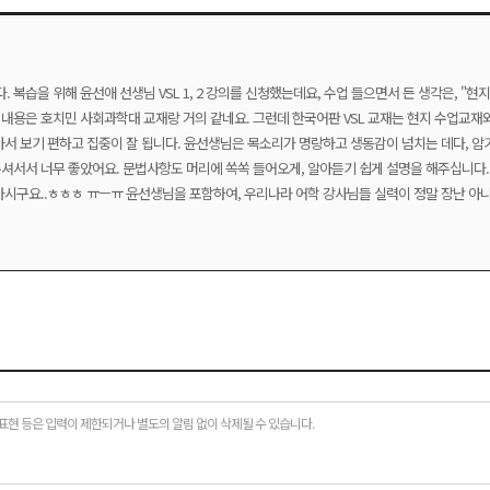
복습을 위해 윤선애 선생님 VSL 1, 2 강의를 신청했는데요, 수업 들으면서 든 생각은, "현
, 내용은 호치민 사회과학대 교재랑 거의 같네요. 그런데 한국어판 VSL 교재는 현지 수업교
아서 보기 편하고 집중이 잘 됩니다. 윤선생님은 목소리가 명랑하고 생동감이 넘치는 데다, 암
셔서서 너무 좋았어요. 문법사항도 머리에 쏙쏙 들어오게, 알아듣기 쉽게 설명을 해주십니다. 
 마시구요..ㅎㅎㅎ ㅠㅡㅠ 윤선생님을 포함하여, 우리나라 어학 강사님들 실력이 정말 장난 아
표현 등은 입력이 제한되거나 별도의 알림 없이 삭제될 수 있습니다.