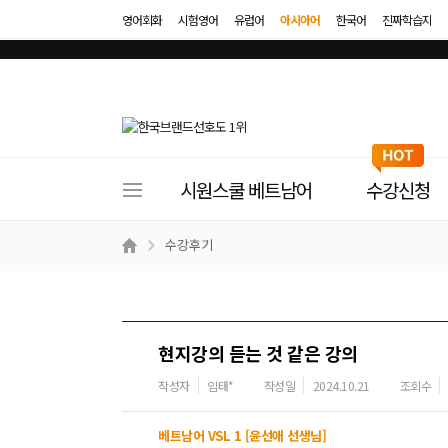
영어회화
시험영어
유럽어
아시아어
한국어
진짜학습지
사
시원스쿨 베트남어
수강신청
이
트
수강후기
메
뉴
현지강의 듣는 것 같은 강의
작성자
임태*
작성일
2024.10.21
조회수
베트남어 VSL 1 [윤선애 선생님]