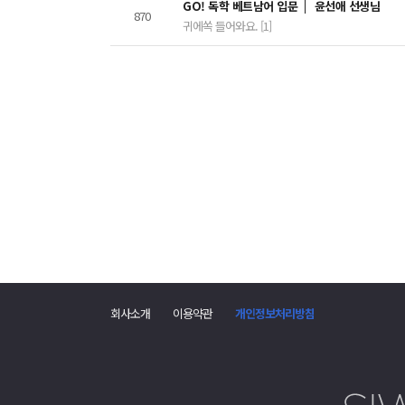
GO! 독학 베트남어 입문
윤선애 선생님
870
귀에쏙 들어와요. [1]
댓
글
회사소개
이용약관
개인정보처리방침
폼