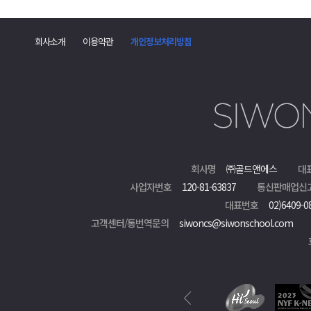
댓
글
회사소개
이용약관
개인정보처리방침
폼
회사명
㈜골드앤에스
대
사업자번호
120-81-63837
통신판매업신
대표번호
02)6409-0
고객센터/통번역문의
siwoncs@siwonschool.com