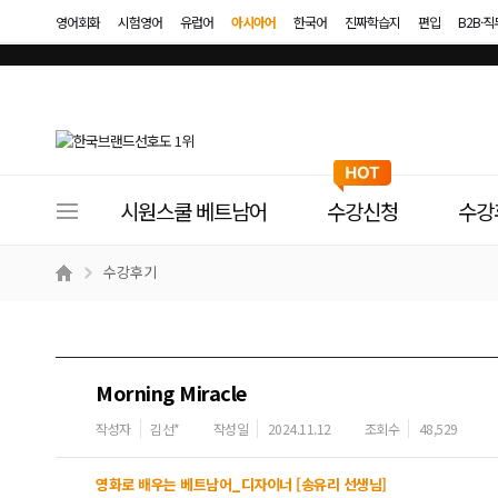
영어회화
시험영어
유럽어
아시아어
한국어
진짜학습지
편입
B2B·
사
시원스쿨 베트남어
수강신청
수강
이
트
수강후기
메
뉴
Morning Miracle
작성자
김선*
작성일
2024.11.12
조회수
48,529
영화로 배우는 베트남어_디자이너 [송유리 선생님]