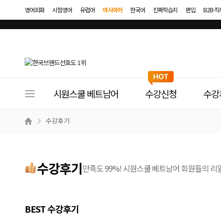
영어회화
시험영어
유럽어
아시아어
한국어
진짜학습지
편입
B2B·
사
시원스쿨 베트남어
수강신청
수강
이
트
수강후기
메
뉴
수강후기
만족도 99%! 시원스쿨 베트남어 회원들의 리
BEST 수강후기