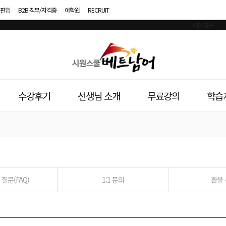
편입
B2B·직무/자격증
어학원
RECRUIT
시
원
스
수강후기
선생님 소개
무료강의
학습
쿨
베
트
남
질문(FAQ)
1:1 문의
환불
어