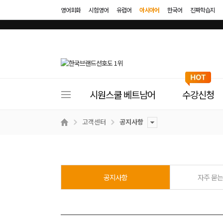
영어회화
시험영어
유럽어
아시아어
한국어
진짜학습지
사
시원스쿨 베트남어
수강신청
이
트
고객센터
공지사항
메
뉴
공지사항
자주 묻는 