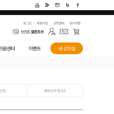
유
로그인
회원가입
고객센터
공지사항
사
용
용
한
자
메
지원센터
이벤트
내 강의실
메
뉴
뉴
 신청
베트남어 탭 A/S