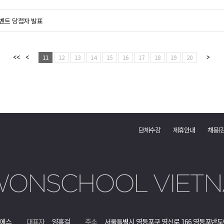
이벤트 당첨자 발표
11
12
13
14
15
16
17
18
19
20
단체수강
제휴안내
채용(
에스
대표자
양홍걸
주소
서울특별시 영등포구 영신로 166 영등포반도