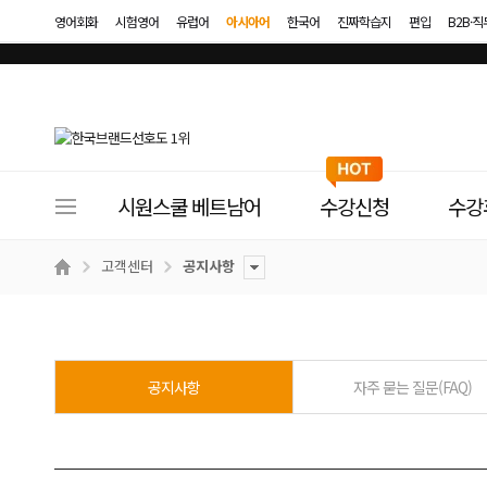
영어회화
시험영어
유럽어
아시아어
한국어
진짜학습지
편입
B2B·
사
시원스쿨 베트남어
수강신청
수강
이
트
고객센터
공지사항
메
뉴
공지사항
자주 묻는 질문(FAQ)