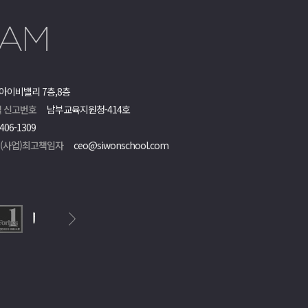
아이비밸리 7층,8층
 신고번호
남부교육지원청-414호
406-1309
객(사업)최고책임자
ceo@siwonschool.com