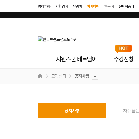
영어회화
시험영어
유럽어
아시아어
한국어
진짜학습지
사
시원스쿨 베트남어
수강신청
이
트
고객센터
공지사항
메
뉴
공지사항
자주 묻는 