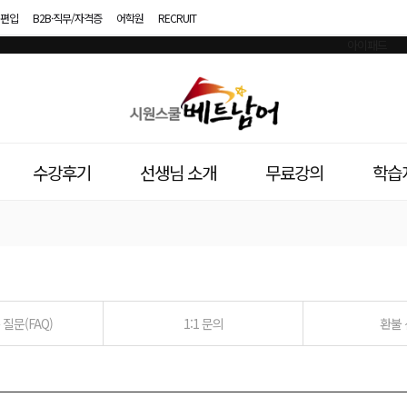
편입
B2B·직무/자격증
어학원
RECRUIT
시
원
스
수강후기
선생님 소개
무료강의
학습
쿨
베
트
남
질문(FAQ)
1:1 문의
환불
어