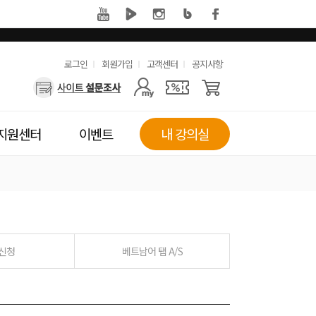
유
로그인
회원가입
고객센터
공지사항
사
용
용
한
자
메
지원센터
이벤트
내 강의실
메
뉴
뉴
 신청
베트남어 탭 A/S