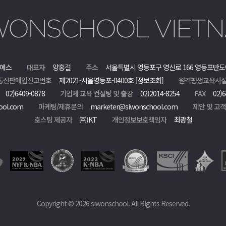
에스
대표자
양홍걸
주소
서울특별시 영등포구 영신로 166 영등포반도
통신판매업신고번호
제2021-서울영등포-0400호
[정보조회]
원격평생교육시설
02)6409-0878
기업체 교육 컨설팅 및 출강
02)2014-8254
FAX
02)6
ool.com
마케팅/제휴문의
marketer@siwonschool.com
제안 및 고
호스팅 제공자
㈜)KT
개인정보보호책임자
최광철
Copyright © 2026 siwonschool. All Rights Reserved.