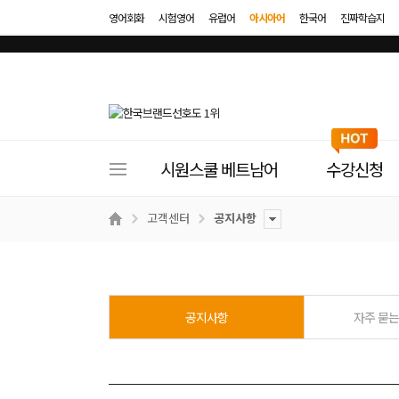
영어회화
시험영어
유럽어
아시아어
한국어
진짜학습지
사
시원스쿨 베트남어
수강신청
이
트
고객센터
공지사항
메
뉴
공지사항
자주 묻는 