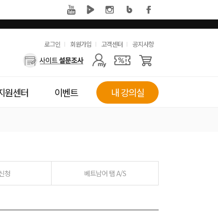
유
로그인
회원가입
고객센터
공지사항
사
용
용
한
자
메
지원센터
이벤트
내 강의실
메
뉴
뉴
 신청
베트남어 탭 A/S