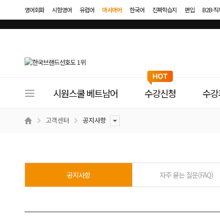
영어회화
시험영어
유럽어
아시아어
한국어
진짜학습지
편입
B2B·
사
시원스쿨 베트남어
수강신청
수강
이
트
고객센터
공지사항
메
뉴
공지사항
자주 묻는 질문(FAQ)