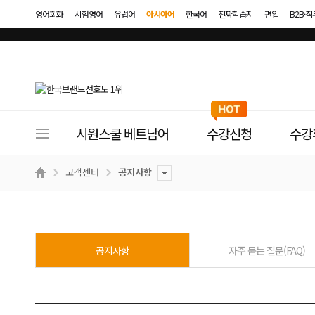
영어회화
시험영어
유럽어
아시아어
한국어
진짜학습지
편입
B2B·
사
시원스쿨 베트남어
수강신청
수강
이
트
고객센터
공지사항
메
뉴
공지사항
자주 묻는 질문(FAQ)