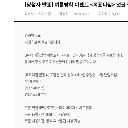
[당첨자 발표] 여름방학 이벤트 <목표다짐> 댓글
작성자
시원스쿨
작성일
2020.08.21
조회수
5,113
안녕하세요.
시원스쿨 베트남어입니다.
2주차 여름방학 이벤트 내 <목표다짐> 댓글 작성 당첨자를 발표합니다.
참여해 주신 모든 회원님들께 감사의 말씀 드립니다.
[목표다짐 문장 내 포함된 단과 강의 1개 7일 수강권 - 2명 랜덤추첨]
*성함 (아이디)
이소*(ekd***)
김동*(asd1***)
쿠폰 확인 방법: 로그인> 마이페이지 > 내 쿠폰함
쿠폰 등록기간: 8/21(금) ~ 9/3(목)
쿠폰 사용기간: 등록 후 7일 간 사용 가능