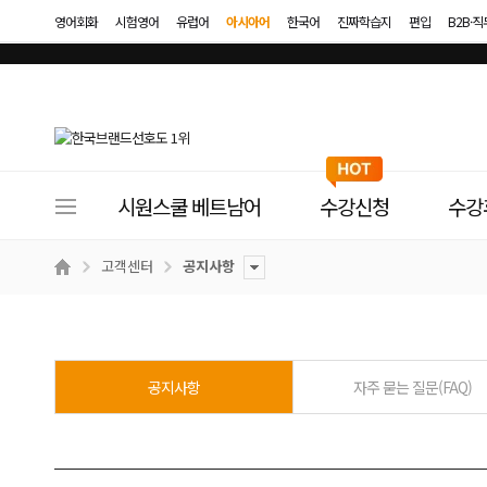
영어회화
시험영어
유럽어
아시아어
한국어
진짜학습지
편입
B2B·
사
시원스쿨 베트남어
수강신청
수강
이
트
고객센터
공지사항
메
뉴
공지사항
자주 묻는 질문(FAQ)