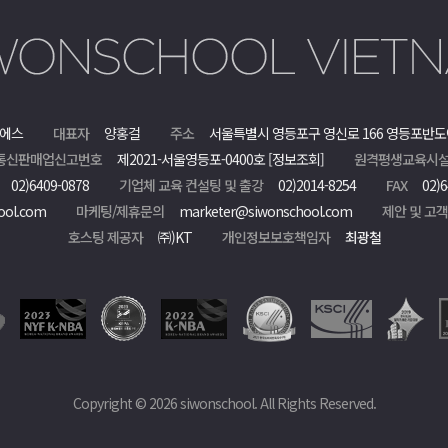
에스
대표자
양홍걸
주소
서울특별시 영등포구 영신로 166 영등포반도
통신판매업신고번호
제2021-서울영등포-0400호
[정보조회]
원격평생교육시설
02)6409-0878
기업체 교육 컨설팅 및 출강
02)2014-8254
FAX
02)6
ool.com
마케팅/제휴문의
marketer@siwonschool.com
제안 및 고
호스팅 제공자
㈜)KT
개인정보보호책임자
최광철
Copyright © 2026 siwonschool. All Rights Reserved.