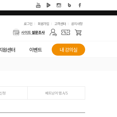
유
로그인
회원가입
고객센터
공지사항
사
용
용
한
자
메
지원센터
이벤트
내 강의실
메
뉴
뉴
 신청
베트남어 탭 A/S