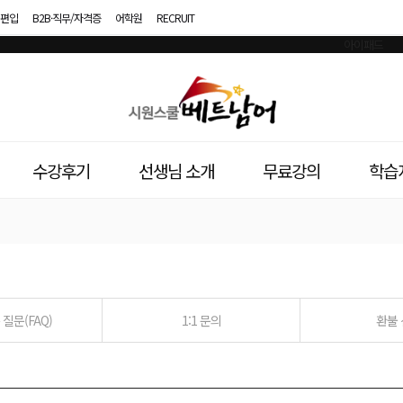
편입
B2B·직무/자격증
어학원
RECRUIT
시
원
스
수강후기
선생님 소개
무료강의
학습
쿨
베
트
남
질문(FAQ)
1:1 문의
환불
어