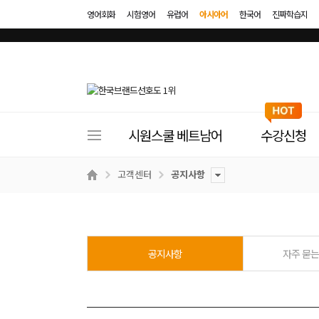
영어회화
시험영어
유럽어
아시아어
한국어
진짜학습지
사
시원스쿨 베트남어
수강신청
이
트
고객센터
공지사항
메
뉴
공지사항
자주 묻는 