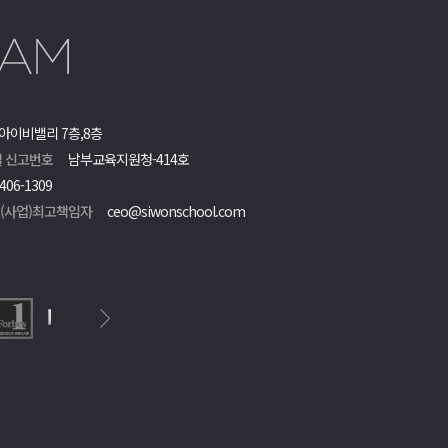
아이비밸리 7층,8층
 신고번호
남부교육지원청-414호
406-1309
객(사업)최고책임자
ceo@siwonschool.com