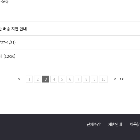
5/6)
한 배송 지연 안내
7~1/31)
(12/26)
1
2
3
4
5
6
7
8
9
10
단체수강
제휴안내
채용(