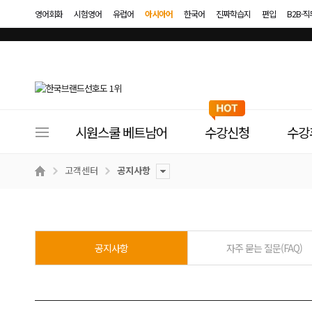
영어회화
시험영어
유럽어
아시아어
한국어
진짜학습지
편입
B2B·
사
시원스쿨 베트남어
수강신청
수강
이
트
고객센터
공지사항
메
뉴
공지사항
자주 묻는 질문(FAQ)