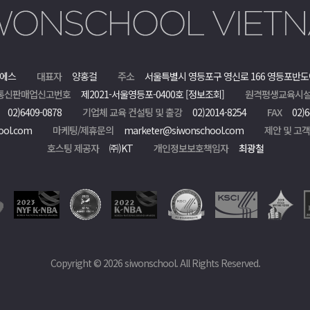
에스
대표자
양홍걸
주소
서울특별시 영등포구 영신로 166 영등포반도
통신판매업신고번호
제2021-서울영등포-0400호
[정보조회]
원격평생교육시설
02)6409-0878
기업체 교육 컨설팅 및 출강
02)2014-8254
FAX
02)6
ool.com
마케팅/제휴문의
marketer@siwonschool.com
제안 및 고
호스팅 제공자
㈜)KT
개인정보보호책임자
최광철
Copyright © 2026 siwonschool. All Rights Reserved.