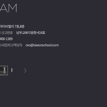
아이비밸리 7층,8층
 신고번호
남부교육지원청-414호
406-1309
객(사업)최고책임자
ceo@siwonschool.com