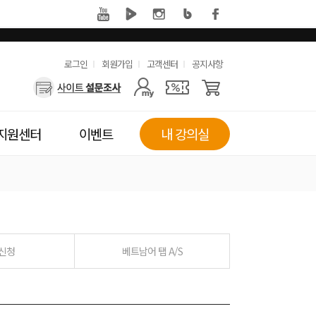
유
로그인
회원가입
고객센터
공지사항
사
용
용
한
자
메
지원센터
이벤트
내 강의실
메
뉴
뉴
 신청
베트남어 탭 A/S