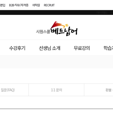
편입
B2B·직무/자격증
어학원
RECRUIT
시
원
스
수강후기
선생님 소개
무료강의
학습
쿨
베
트
남
질문(FAQ)
1:1 문의
환불
어