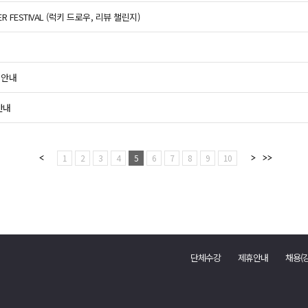
 FESTIVAL (럭키 드로우, 리뷰 챌린지)
 안내
안내
1
2
3
4
5
6
7
8
9
10
단체수강
제휴안내
채용(