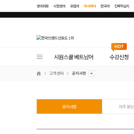
영어회화
시험영어
유럽어
아시아어
한국어
진짜학습지
사
시원스쿨 베트남어
수강신청
이
트
고객센터
공지사항
메
뉴
공지사항
자주 묻는 