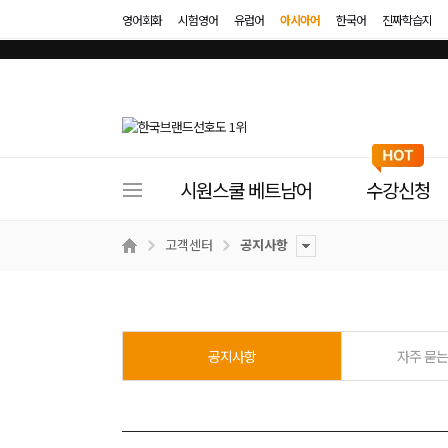
영어회화
시험영어
유럽어
아시아어
한국어
진짜학습지
사
시원스쿨 베트남어
수강신청
이
트
고객센터
공지사항
메
뉴
공지사항
자주 묻는 