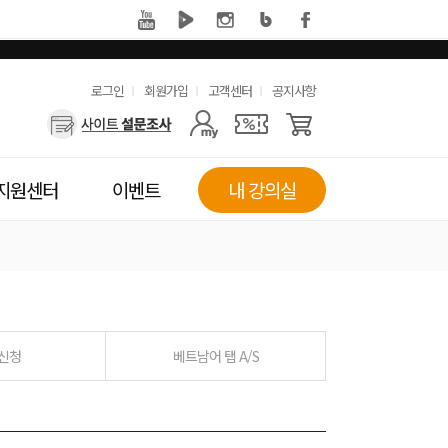
유
로그인
회원가입
고객센터
공지사항
사
용
용
한
자
메
지원센터
이벤트
내 강의실
메
뉴
뉴
 신청
베트남어 탭 A/S