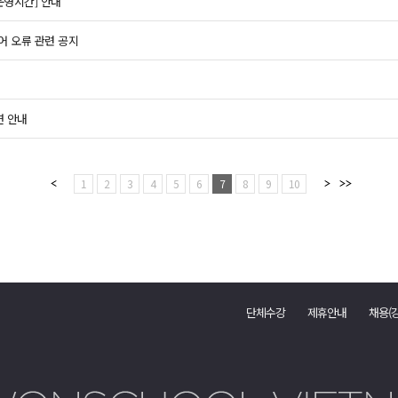
운영시간] 안내
어 오류 관련 공지
연 안내
1
2
3
4
5
6
7
8
9
10
단체수강
제휴안내
채용(