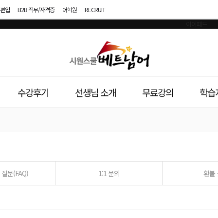
편입
B2B·직무/자격증
어학원
RECRUIT
시
원
스
수강후기
선생님 소개
무료강의
학습
쿨
베
트
남
질문(FAQ)
1:1 문의
환불
어