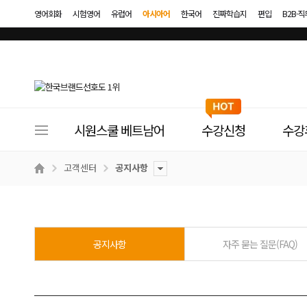
영어회화
시험영어
유럽어
아시아어
한국어
진짜학습지
편입
B2B·
사
시원스쿨 베트남어
수강신청
수강
이
트
고객센터
공지사항
메
뉴
공지사항
자주 묻는 질문(FAQ)