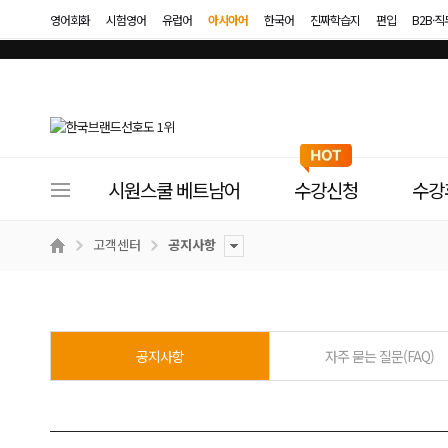
영어회화
시험영어
유럽어
아시아어
한국어
진짜학습지
편입
B2B·
사
시원스쿨 베트남어
수강신청
수강
이
트
고객센터
공지사항
메
뉴
공지사항
자주 묻는 질문(FAQ)