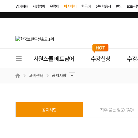
영어회화
시험영어
유럽어
아시아어
한국어
진짜학습지
편입
B2B·
사
시원스쿨 베트남어
수강신청
수강
이
트
고객센터
공지사항
메
뉴
공지사항
자주 묻는 질문(FAQ)