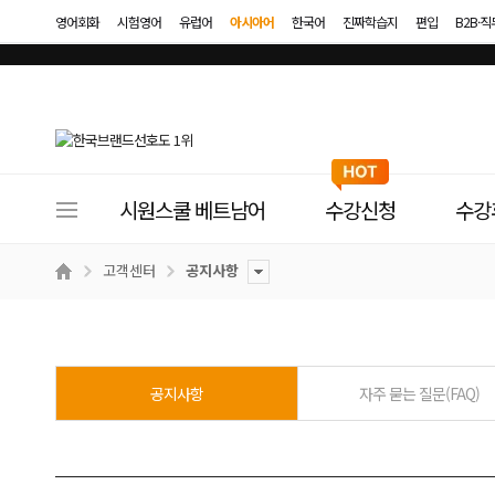
영어회화
시험영어
유럽어
아시아어
한국어
진짜학습지
편입
B2B·
사
시원스쿨 베트남어
수강신청
수강
이
트
고객센터
공지사항
메
뉴
공지사항
자주 묻는 질문(FAQ)