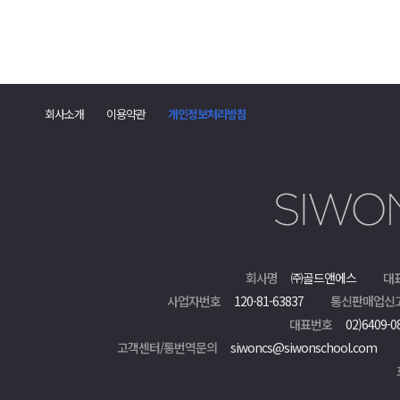
회사소개
이용약관
개인정보처리방침
회사명
㈜골드앤에스
대
사업자번호
120-81-63837
통신판매업신
대표번호
02)6409-0
고객센터/통번역문의
siwoncs@siwonschool.com