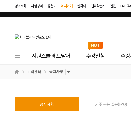
영어회화
시험영어
유럽어
아시아어
한국어
진짜학습지
편입
B2B·
사
시원스쿨 베트남어
수강신청
수강
이
트
고객센터
공지사항
메
뉴
공지사항
자주 묻는 질문(FAQ)