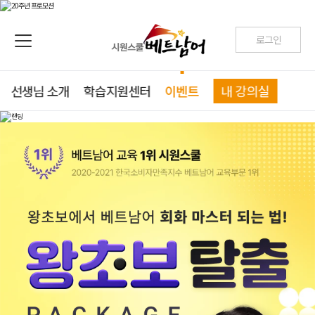
로그인
선생님 소개
학습지원센터
이벤트
내 강의실