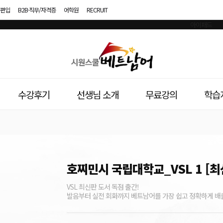
편입
B2B·직무/자격증
어학원
RECRUIT
시
원
스
수강후기
선생님 소개
무료강의
학습
쿨
베
트
남
호찌민시 국립대학교_VSL 1 [최
어
VSL 최신판 도서 독점 출간!
발음부터 실전 회화까지 베트남어를 가장 쉽고 정확하게 배울