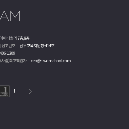
아이비밸리 7층,8층
 신고번호
남부교육지원청-414호
406-1309
객(사업)최고책임자
ceo@siwonschool.com