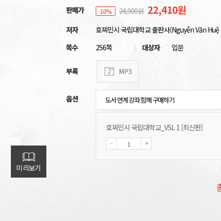
22,410원
판매가
24,900원
10%
저자
호찌민시 국립대학교 출판사(Nguyễn Văn Huệ 
쪽수
256쪽
대상자
입문
부록
옵션
호찌민시 국립대학교_VSL 1 [최신판]
-
+
미리보기