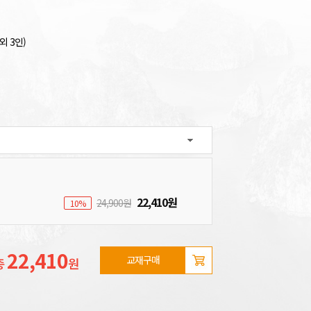
외 3인)
22,410원
24,900원
10%
22,410
장바구니
교재구매
총
원