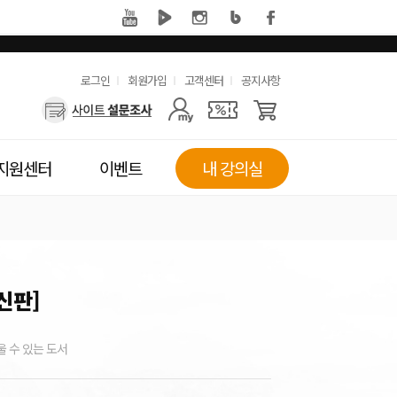
유
로그인
회원가입
고객센터
공지사항
사
용
용
한
자
메
지원센터
이벤트
내 강의실
메
뉴
뉴
신판]
 수 있는 도서