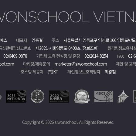
에스
대표자
양홍걸
주소
서울특별시 영등포구 영신로 166 영등포반도
통신판매업신고번호
제2021-서울영등포-0400호
[정보조회]
원격평생교육시설
02)6409-0878
기업체 교육 컨설팅 및 출강
02)2014-8254
FAX
02)6
ool.com
마케팅/제휴문의
marketer@siwonschool.com
제안 및 고
호스팅 제공자
㈜)KT
개인정보보호책임자
최광철
Copyright © 2026 siwonschool. All Rights Reserved.