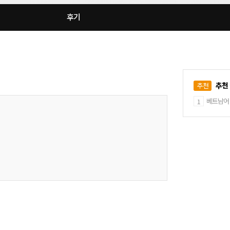
후기
추천
추천
베트남어 V
1