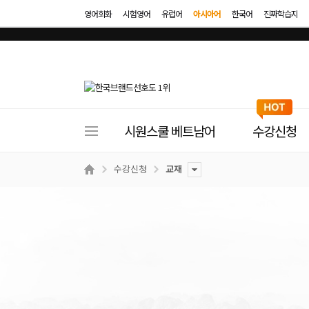
영어회화
시험영어
유럽어
아시아어
한국어
진짜학습지
사
시원스쿨 베트남어
수강신청
이
트
수강신청
교재
메
뉴