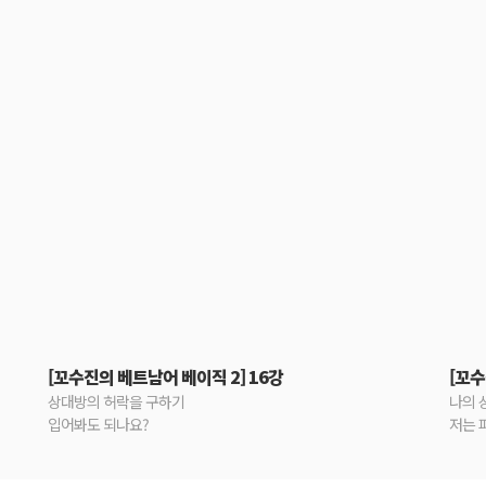
[꼬수진의 베트남어 베이직 2] 16강
[꼬수
상대방의 허락을 구하기
나의 
입어봐도 되나요?
저는 