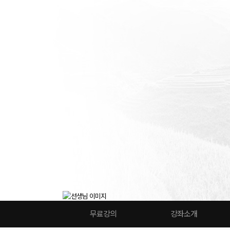
무료강의
강좌소개