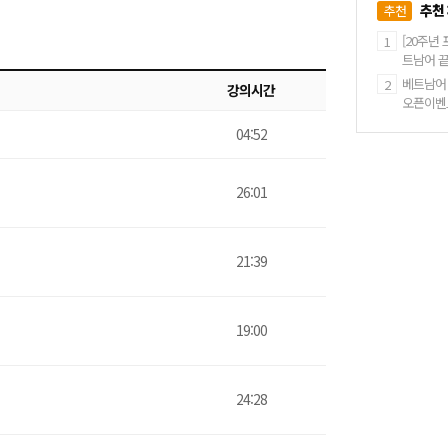
추천
추천
[20주년 
1
트남어 
베트남어
2
강의시간
오픈이벤
04:52
26:01
21:39
19:00
24:28