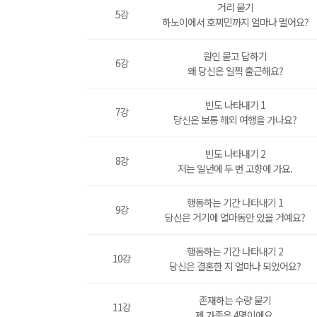
거리 묻기
5강
하노이에서 호찌민까지 얼마나 멀어요?
원인 묻고 답하기
6강
왜 당신은 일찍 출근해요?
빈도 나타내기 1
7강
당신은 보통 해외 여행을 가나요?
빈도 나타내기 2
8강
저는 일년에 두 번 고향에 가요.
행동하는 기간 나타내기 1
9강
당신은 거기에 얼마동안 있을 거예요?
행동하는 기간 나타내기 2
10강
당신은 결혼한 지 얼마나 되었어요?
존재하는 수량 묻기
11강
제 가족은 4명이에요.