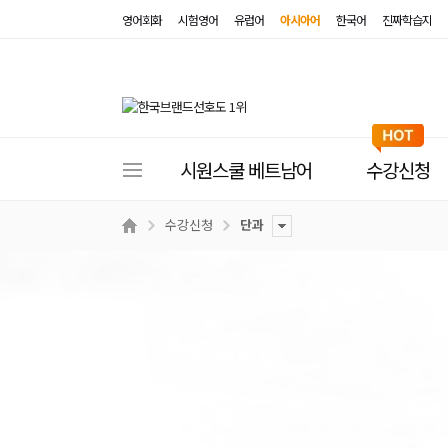
영어회화
시험영어
유럽어
아시아어
한국어
진짜학습지
사
시원스쿨 베트남어
수강신청
이
트
수강신청
단과
메
뉴