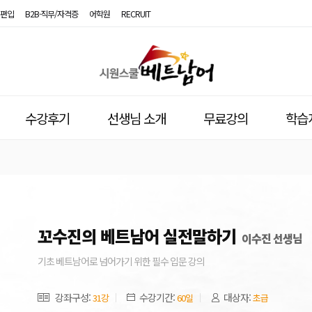
편입
B2B·직무/자격증
어학원
RECRUIT
시
원
스
수강후기
선생님 소개
무료강의
학습
쿨
베
트
남
꼬수진의 베트남어 실전말하기
이수진 선생님
어
기초 베트남어로 넘어가기 위한 필수 입문 강의
강좌구성:
수강기간:
대상자:
31강
60일
초급