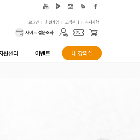
유
로그인
회원가입
고객센터
공지사항
사
용
용
한
자
메
지원센터
이벤트
내 강의실
메
뉴
뉴