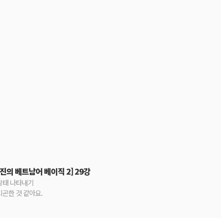
진의 베트남어 베이직 2] 29강
상태 나타내기
피곤한 것 같아요.