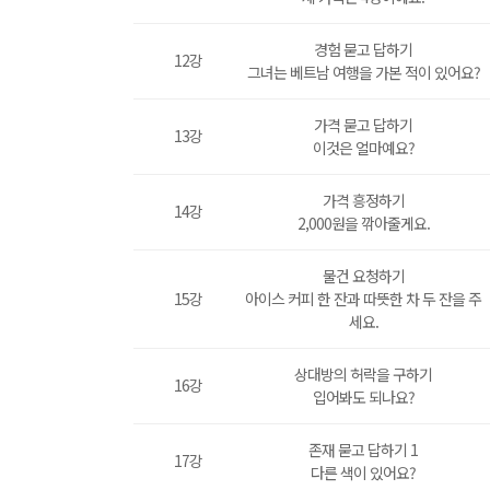
경험 묻고 답하기
12강
그녀는 베트남 여행을 가본 적이 있어요?
가격 묻고 답하기
13강
이것은 얼마예요?
가격 흥정하기
14강
2,000원을 깎아줄게요.
물건 요청하기
15강
아이스 커피 한 잔과 따뜻한 차 두 잔을 주
세요.
상대방의 허락을 구하기
16강
입어봐도 되나요?
존재 묻고 답하기 1
17강
다른 색이 있어요?