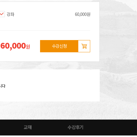
강좌
60,000원
60,000
장바구니
원
수강신청
니다
교재
수강후기