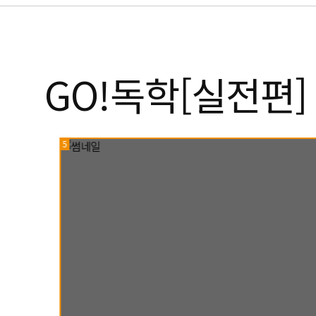
GO!독학[실전편
5