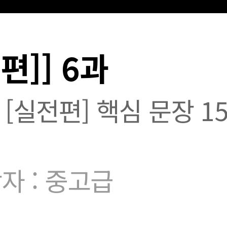
편]] 6과
[실전편] 핵심 문장 15
자 : 중고급