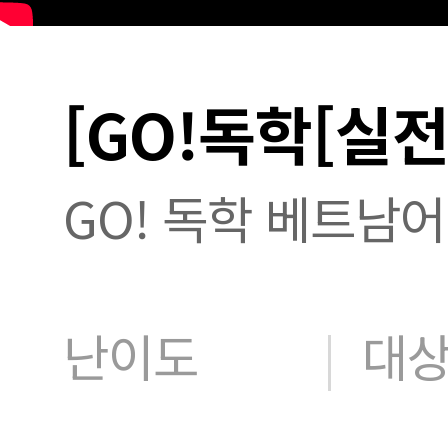
[GO!독학[실전
GO! 독학 베트남어 
난이도
|
대상