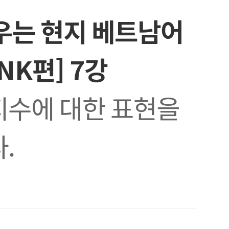
우는 현지 베트남어
NK편] 7강
지수에 대한 표현을
.