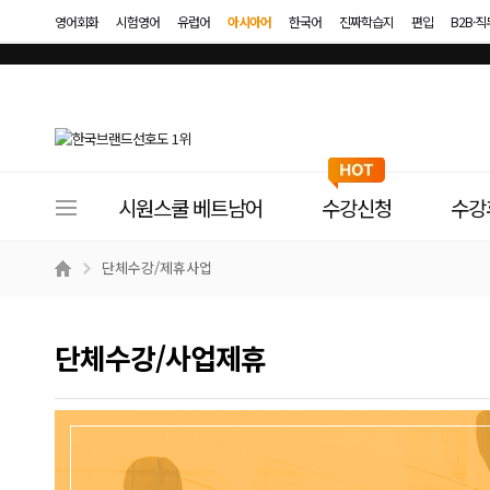
영어회화
시험영어
유럽어
아시아어
한국어
진짜학습지
편입
B2B·
사
시원스쿨 베트남어
수강신청
수강
이
트
단체수강/제휴사업
메
뉴
단체수강/사업제휴