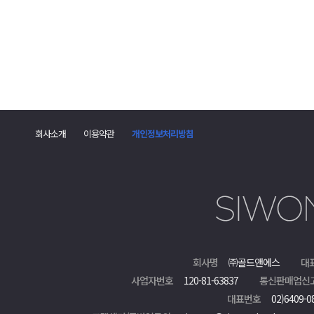
2. 개인정보 수집 항목
- 신청인의 이름, 시원스쿨 ID, 수강한 강의명, 공인 어학시험 성적표, 수강후기
3. 개인정보 이용기간 및 보유기간
- 홍보 페이지 게시 종료 시까지
4. 개인정보 제공 동의 거부 권리 및 동의 거부에 따른 불이익
- 귀하는 개인 정보 제공 동의를 거부할 권리가 있으며 동의 거부에 따른 불이
㈜골드앤에스에 개인정보를 제공 및 이를 마케팅에 활용하는 것에 동의합니다.
회사소개
이용약관
개인정보처리방침
회사명
㈜골드앤에스
대
사업자번호
120-81-63837
통신판매업신
대표번호
02)6409-0