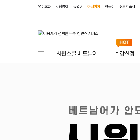
영어회화
시험영어
유럽어
아시아어
한국어
진짜학습지
사
시원스쿨 베트남어
수강신청
이
트
메
뉴