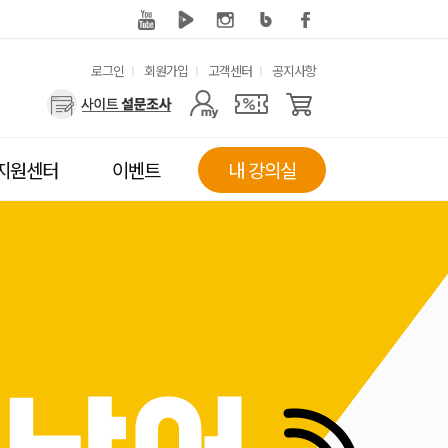
유
로그인
회원가입
고객센터
공지사항
사
용
용
한
자
메
지원센터
이벤트
내 강의실
메
뉴
뉴