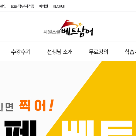
편입
B2B·직무/자격증
어학원
RECRUIT
시
원
스
수강후기
선생님 소개
무료강의
학습
쿨
베
트
남
어