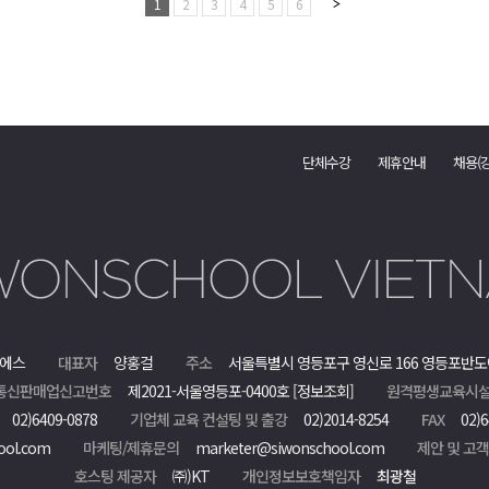
1
2
3
4
5
6
단체수강
제휴안내
채용(
에스
대표자
양홍걸
주소
서울특별시 영등포구 영신로 166 영등포반도
통신판매업신고번호
제2021-서울영등포-0400호
[정보조회]
원격평생교육시설
02)6409-0878
기업체 교육 컨설팅 및 출강
02)2014-8254
FAX
02)6
ool.com
마케팅/제휴문의
marketer@siwonschool.com
제안 및 고
호스팅 제공자
㈜)KT
개인정보보호책임자
최광철