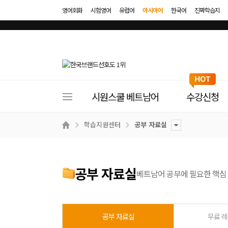
영어회화
시험영어
유럽어
아시아어
한국어
진짜학습지
사
시원스쿨 베트남어
수강신청
이
트
학습지원센터
공부 자료실
메
뉴
공부 자료실
베트남어 공부에 필요한 핵심 
공부 자료실
무료 