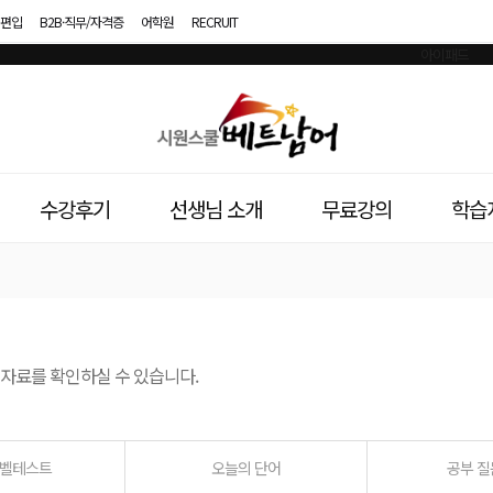
편입
B2B·직무/자격증
어학원
RECRUIT
시
원
스
수강후기
선생님 소개
무료강의
학습
쿨
베
트
남
자료를 확인하실 수 있습니다.
어
레벨테스트
오늘의 단어
공부 