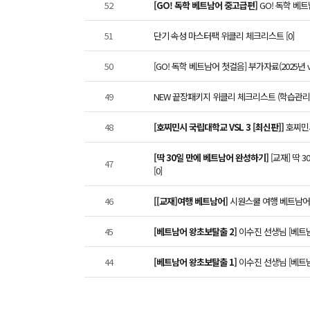
52
[GO! 독학 베트남어 중고급편]
GO! 독학 베트남
51
단기 속성 마스터팩 위클리 체크리스트 [0]
50
[GO! 독학 베트남어 첫걸음] 부가자료(2025년 ver
49
NEW 끝장패키지 위클리 체크리스트 (학습관리표)
48
[호찌민시 국립대학교 VSL 3 [최신판]]
호찌민시 
[딱 30일 만에 베트남어 완성하기]
[교재] 딱 
47
[0]
46
[[교재]여행 베트남어]
시원스쿨 여행 베트남어 도서
45
[베트남어 왕초보탈출 2]
이수진 선생님 [베트남어
44
[베트남어 왕초보탈출 1]
이수진 선생님 [베트남어