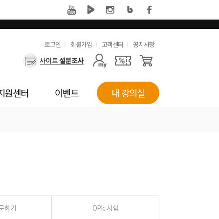
유
로그인
회원가입
고객센터
공지사항
사
용
용
한
자
메
지원센터
이벤트
내 강의실
메
뉴
뉴
질문하기
OPIc 시험