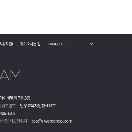
강사/직원)
찾아오시는 길
FAMILY SITE
아이비밸리 7층,8층
 신고번호
남부교육지원청-414호
406-1309
객(사업)최고책임자
ceo@siwonschool.com