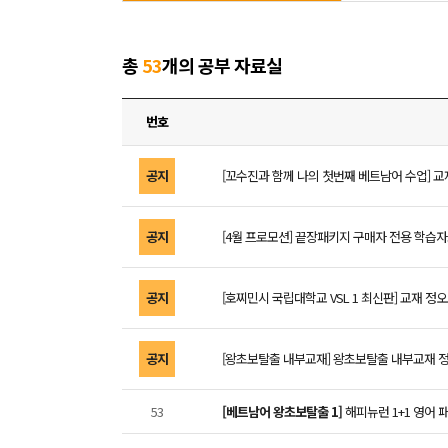
총
53
개의 공부 자료실
번호
공지
[꼬수진과 함께 나의 첫번째 베트남어 수업] 교재
공지
[4월 프로모션] 끝장패키지 구매자 전용 학습자료
공지
[호찌민시 국립대학교 VSL 1 최신판] 교재 정오표
공지
[왕초보탈출 내부교재] 왕초보탈출 내부교재 정오
53
[베트남어 왕초보탈출 1]
해피뉴런 1+1 영어 패키