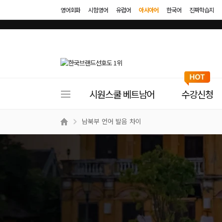
영어회화
시험영어
유럽어
아시아어
한국어
진짜학습지
사
시원스쿨 베트남어
수강신청
이
트
남북부 언어 발음 차이
메
뉴