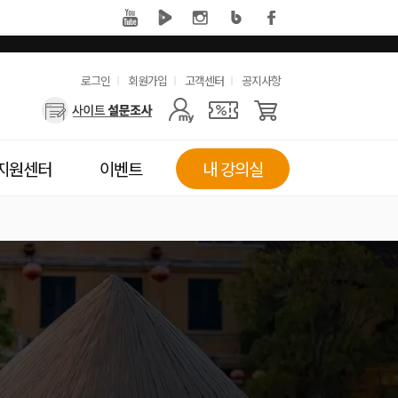
유
로그인
회원가입
고객센터
공지사항
사
용
용
한
자
메
지원센터
이벤트
내 강의실
메
뉴
뉴