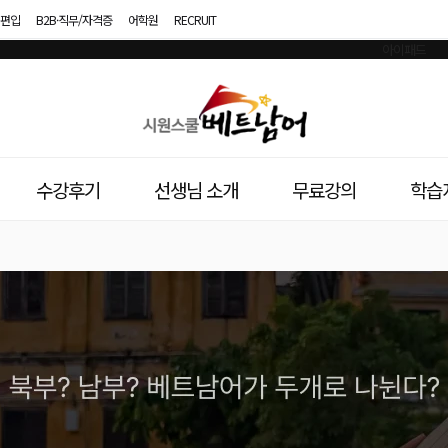
편입
B2B·직무/자격증
어학원
RECRUIT
시
원
스
수강후기
선생님 소개
무료강의
학습
쿨
베
트
남
어