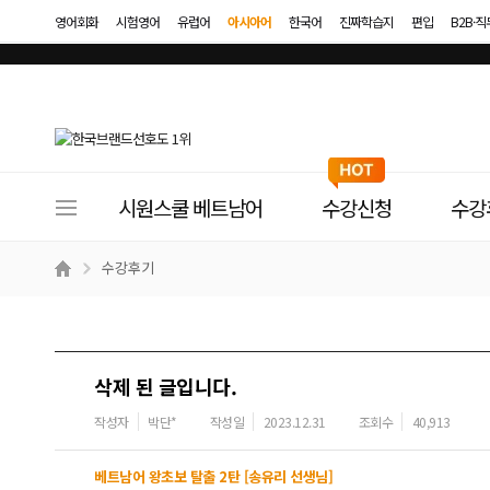
영어회화
시험영어
유럽어
아시아어
한국어
진짜학습지
편입
B2B·
사
시원스쿨 베트남어
수강신청
수강
이
트
수강후기
메
뉴
삭제 된 글입니다.
작성자
박단*
작성일
2023.12.31
조회수
40,913
베트남어 왕초보 탈출 2탄 [송유리 선생님]