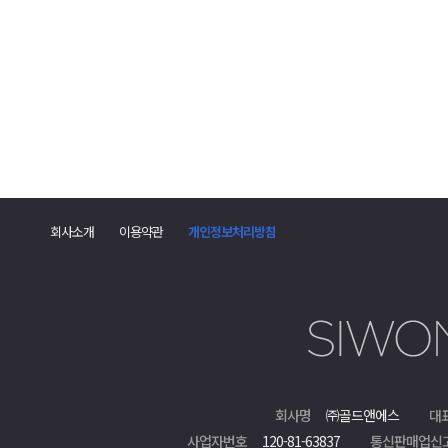
댓
글
회사소개
이용약관
개인정보처리방침
폼
회사명
㈜골드앤에스
대
사업자번호
120-81-63837
통신판매업신