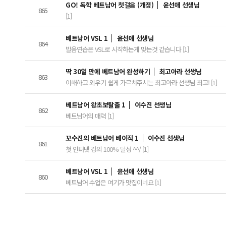
GO! 독학 베트남어 첫걸음 (개정)
윤선애 선생님
865
[1]
베트남어 VSL 1
윤선애 선생님
864
발음연습은 VSL로 시작하는게 맞는것 같습니다 [1]
딱 30일 만에 베트남어 완성하기
최고아라 선생님
863
이해하고 외우기 쉽게 가르쳐주시는 최고아라 선생님 최고! [1]
베트남어 왕초보탈출 1
이수진 선생님
862
베트남어의 매력 [1]
꼬수진의 베트남어 베이직 1
이수진 선생님
861
첫 인터넷 강의 100% 달성 ^^/ [1]
베트남어 VSL 1
윤선애 선생님
860
베트남어 수업은 여기가 맛집이네요 [1]