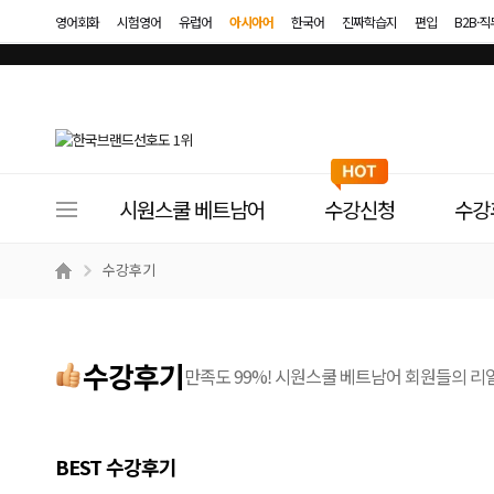
영어회화
시험영어
유럽어
아시아어
한국어
진짜학습지
편입
B2B·
사
시원스쿨 베트남어
수강신청
수강
이
트
수강후기
메
뉴
수강후기
만족도 99%! 시원스쿨 베트남어 회원들의 리
BEST 수강후기