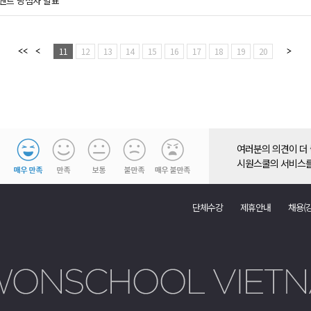
이벤트 당첨자 발표
11
12
13
14
15
16
17
18
19
20
여러분의 의견이 더
시원스쿨의 서비스를
단체수강
제휴안내
채용(