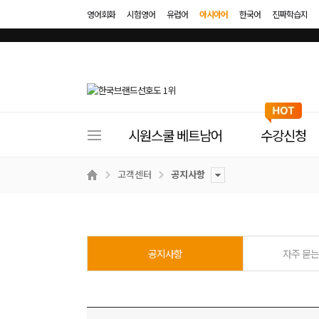
영어회화
시험영어
유럽어
아시아어
한국어
진짜학습지
사
시원스쿨 베트남어
수강신청
이
트
고객센터
공지사항
메
뉴
공지사항
자주 묻는 