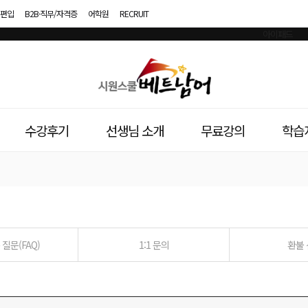
편입
B2B·직무/자격증
어학원
RECRUIT
시
원
스
수강후기
선생님 소개
무료강의
학습
쿨
베
트
남
질문(FAQ)
1:1 문의
환불
어