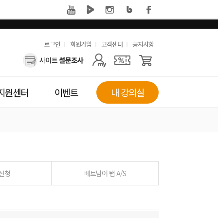
유
로그인
회원가입
고객센터
공지사항
사
용
용
한
자
메
지원센터
이벤트
내 강의실
메
뉴
뉴
 신청
베트남어 탭 A/S