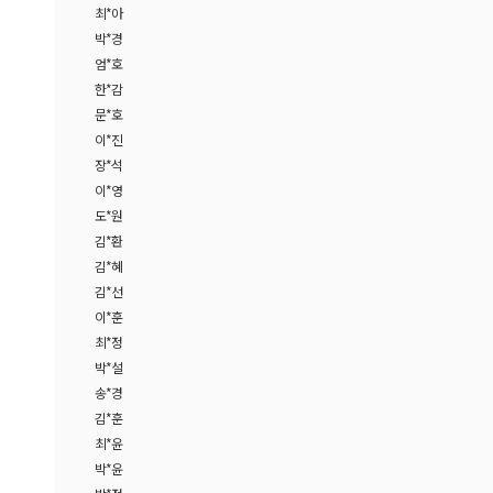
최*아
박*경
엄*호
한*감
문*호
이*진
장*석
이*영
도*원
김*환
김*혜
김*선
이*훈
최*정
박*설
송*경
김*훈
최*윤
박*윤