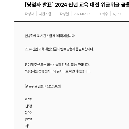
[당첨자 발표] 2024 신년 교육 대전 위글위글 
작성자
시원스쿨
작성일
2024.02.06
조회수
6,853
안녕하세요. 시원스쿨 제2외국어입니다.
202
신년 교육 대전 댓글 이벤트 당첨자를 발표합니다.
4
참여해 주신 모든 회원님들께 감사의 말씀 드립니다.
*당첨자는 성함 첫자리와 끝자리로 확인 가능합니다.
[위글위글 곰돌이 담요 50명]
박*훈
신*정
문*수
안*연
최*