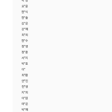
박*정
오*윤
한*식
한*솔
김*은
강*재
최*희
한*수
정*영
정*훈
서*지
박*호
이*
최*환
안*진
천*영
지*희
이*원
마*은
박*재