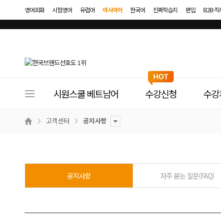
영어회화
시험영어
유럽어
아시아어
한국어
진짜학습지
편입
B2B·
사
시원스쿨 베트남어
수강신청
수강
이
트
고객센터
공지사항
메
뉴
공지사항
자주 묻는 질문(FAQ)