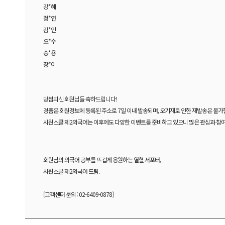
강*혜
정*연
김*인
오*수
송*용
장*이
당첨되신 회원님들 축하드립니다!
경품은 회원정보에 등록된 주소로 7일 이내 발송되며, 오기재로 인한 재발송은 불가
시원스쿨 제2외국어는 이후에도 다양한 이벤트를 준비하고 있으니 많은 관심과 참
회원님의 외국어 공부를 뜨겁게 응원하는 열혈 서포터,
시원스쿨 제2외국어 드림.
[고객센터 문의 : 02-6409-0878]