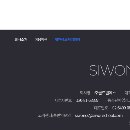
회사소개
이용약관
개인정보처리방침
회사명
㈜골드앤에스
대
사업자번호
120-81-63837
통신판매업신
대표번호
02)6409-0
고객센터/통번역문의
siwoncs@siwonschool.com