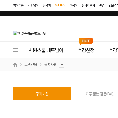
영어회화
시험영어
유럽어
아시아어
한국어
진짜학습지
편입
B2B·
사
시원스쿨 베트남어
수강신청
수강
이
트
고객센터
공지사항
메
뉴
공지사항
자주 묻는 질문(FAQ)