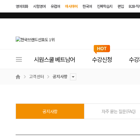
영어회화
시험영어
유럽어
아시아어
한국어
진짜학습지
편입
B2B·
사
시원스쿨 베트남어
수강신청
수강
이
트
고객센터
공지사항
메
뉴
공지사항
자주 묻는 질문(FAQ)