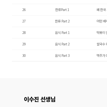
26
한류Part 1
왜 한국
27
한류 Part 2
어떤 배
28
음식 Part 1
떡볶이 
29
음식 Part 2
쌀국수 
30
음식 Part 3
맥주가 
이수진 선생님