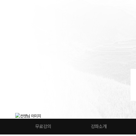
무료강의
강좌소개