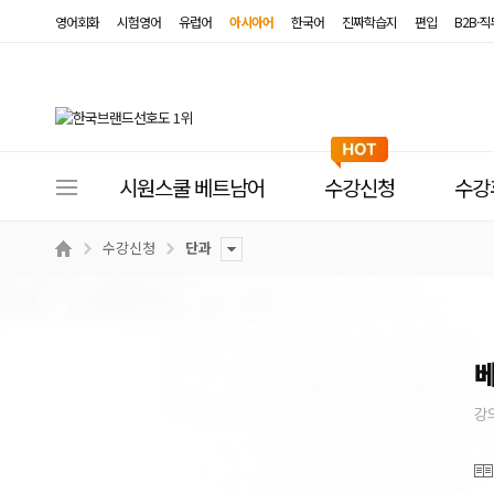
영어회화
시험영어
유럽어
아시아어
한국어
진짜학습지
편입
B2B·
사
시원스쿨 베트남어
수강신청
수강
이
트
수강신청
단과
메
뉴
강