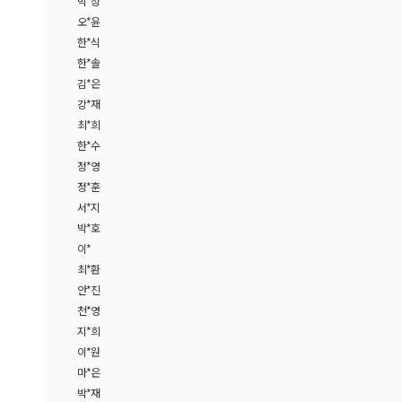
박*정
오*윤
한*식
한*솔
김*은
강*재
최*희
한*수
정*영
정*훈
서*지
박*호
이*
최*환
안*진
천*영
지*희
이*원
마*은
박*재