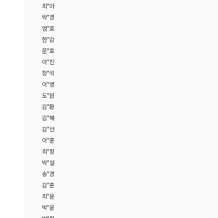
최*아
박*경
엄*호
한*감
문*호
이*진
장*석
이*영
도*원
김*환
김*혜
김*선
이*훈
최*정
박*설
송*경
김*훈
최*윤
박*윤