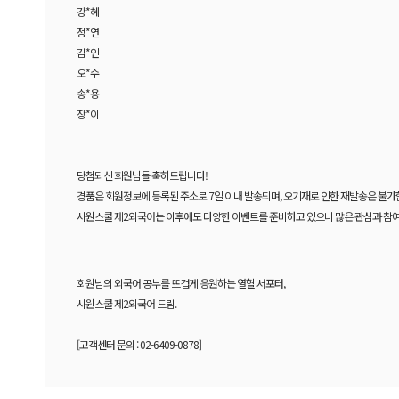
강*혜
정*연
김*인
오*수
송*용
장*이
당첨되신 회원님들 축하드립니다!
경품은 회원정보에 등록된 주소로 7일 이내 발송되며, 오기재로 인한 재발송은 불가
시원스쿨 제2외국어는 이후에도 다양한 이벤트를 준비하고 있으니 많은 관심과 참
회원님의 외국어 공부를 뜨겁게 응원하는 열혈 서포터,
시원스쿨 제2외국어 드림.
[고객센터 문의 : 02-6409-0878]