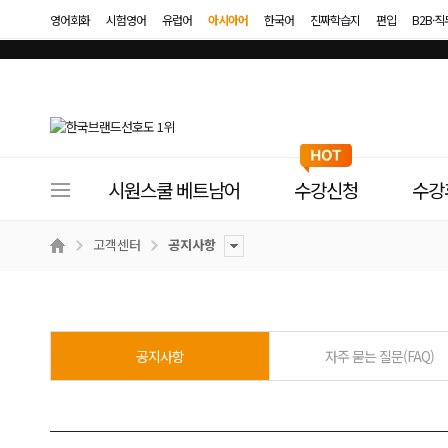
영어회화
시험영어
유럽어
아시아어
한국어
진짜학습지
편입
B2B·
사
시원스쿨 베트남어
수강신청
수강
이
트
고객센터
공지사항
메
뉴
공지사항
자주 묻는 질문(FAQ)