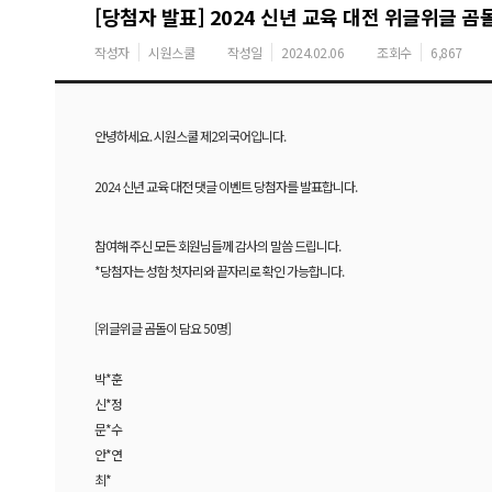
[당첨자 발표] 2024 신년 교육 대전 위글위글 
작성자
시원스쿨
작성일
2024.02.06
조회수
6,867
안녕하세요. 시원스쿨 제2외국어입니다.
202
신년 교육 대전 댓글 이벤트 당첨자를 발표합니다.
4
참여해 주신 모든 회원님들께 감사의 말씀 드립니다.
*당첨자는 성함 첫자리와 끝자리로 확인 가능합니다.
[위글위글 곰돌이 담요 50명]
박*훈
신*정
문*수
안*연
최*