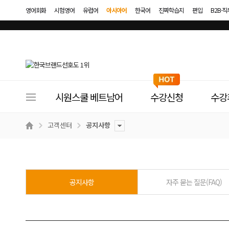
영어회화
시험영어
유럽어
아시아어
한국어
진짜학습지
편입
B2B·
사
시원스쿨 베트남어
수강신청
수강
이
트
고객센터
공지사항
메
뉴
공지사항
자주 묻는 질문(FAQ)